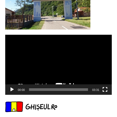
Player
video
00:00
03:31