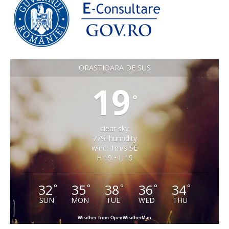
ORASTIOARA DE SUS
19
°
clear sky
77% humidity
wind: 1m/s SE
H 19 • L 19
32
35
38
36
34
°
°
°
°
°
SUN
MON
TUE
WED
THU
Weather from OpenWeatherMap