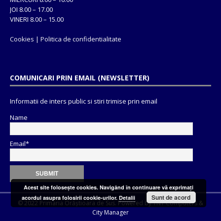
JOI 8.00 – 17.00
VINERI 8.00 – 15.00
Cookies
|
Politica de confidentialitate
COMUNICARI PRIN EMAIL (NEWSLETTER)
Informatii de inters public si stiri trimise prin email
Name
Email*
Acest site foloseşte cookies. Navigând în continuare vă exprimaţi
Sunt de acord
acordul asupra folosirii cookie-urilor.
Detalii
© 2022 Primaria Orăștioara de Sus. Powered by
TNT Computers
&
City Manager