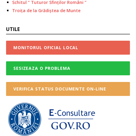
Schitul “ Tuturor Sfinților Români ”
Troița de la Grădiștea de Munte
UTILE
MONITORUL OFICIAL LOCAL
SESIZEAZA O PROBLEMA
VERIFICA STATUS DOCUMENTE ON-LINE