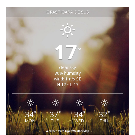
ORASTIOARA DE SUS
17
°
clear sky
80% humidity
wind: 1m/s SE
H 17 • L 17
34
37
34
32
°
°
°
°
MON
TUE
WED
THU
Weather from OpenWeatherMap