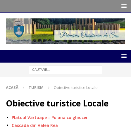
ACASĂ
TURISM
Obiective turistice Locale
Obiective turistice Locale
Platoul Vârtoape – Poiana cu ghiocei
Cascada din Valea Rea