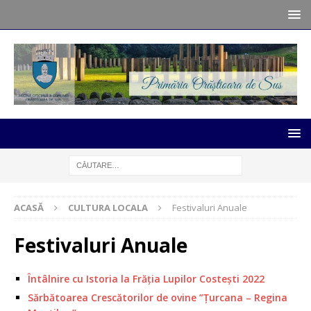
ACASĂ
CULTURA LOCALA
Festivaluri Anuale
Festivaluri Anuale
Întâlnire cu Istoria la Frăția Lupilor Costești 2022
Sărbătoarea Crescătorilor de ovine ”Țurcana – Regina