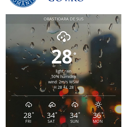
ORASTIOARA DE SUS
28
°
light rain
50% humidity
wind: 2m/s WSW
H 28 • L 28
28
34
34
36
°
°
°
°
FRI
SAT
SUN
MON