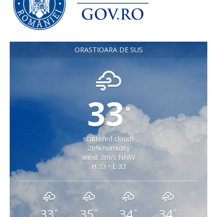
ORASTIOARA DE SUS
33
°
scattered clouds
26% humidity
wind: 3m/s NNW
H 33 • L 33
33
35
34
34
°
°
°
°