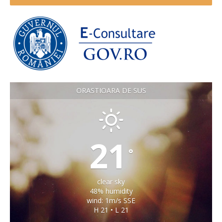
ORASTIOARA DE SUS
21
°
clear sky
48% humidity
wind: 1m/s SSE
H 21 • L 21