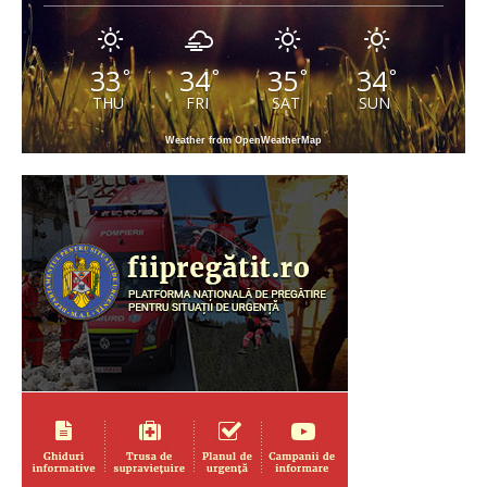
33
34
35
34
°
°
°
°
THU
FRI
SAT
SUN
Weather from OpenWeatherMap