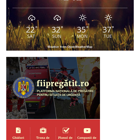
22
32
35
37
°
°
°
°
SAT
SUN
MON
TUE
Weather from OpenWeatherMap