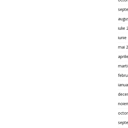
sept
augu
iulie
iunie
mai 
april
mart
febru
ianua
dece
noie
octo
sept