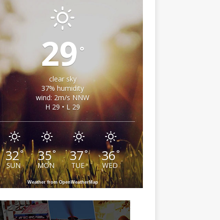
29
°
clear sky
37% humidity
wind: 2m/s NNW
H 29 • L 29
32
35
37
36
°
°
°
°
SUN
MON
TUE
WED
Weather from OpenWeatherMap