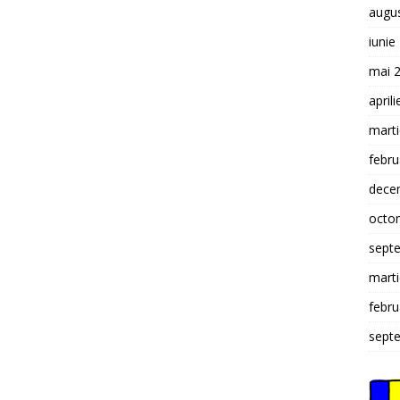
augu
iunie
mai 
april
mart
febru
dece
octo
sept
mart
febru
sept