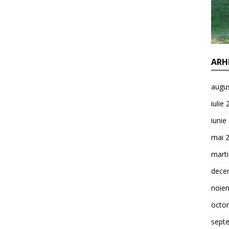
ARH
augu
iulie
iunie
mai 
mart
dece
noie
octo
sept