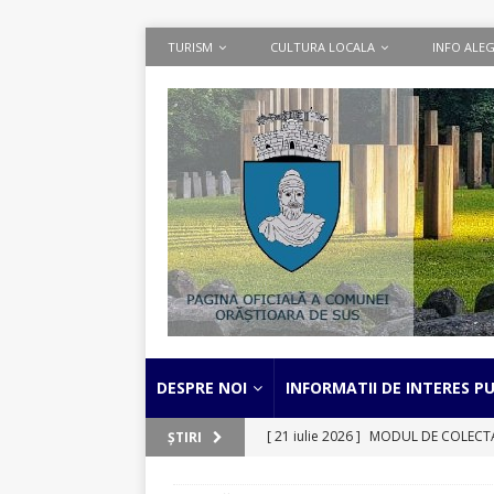
TURISM
CULTURA LOCALA
INFO ALEG
DESPRE NOI
INFORMATII DE INTERES PU
[ 21 iulie 2026 ]
MODUL DE COLECTARE
ȘTIRI
separata a deseurilor textile
STIRI