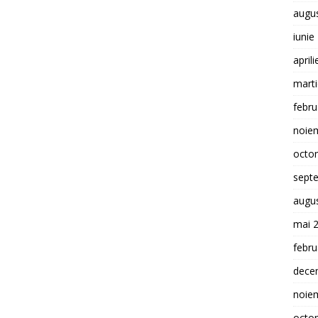
augu
iunie
april
mart
febru
noie
octo
sept
augu
mai 
febru
dece
noie
octo