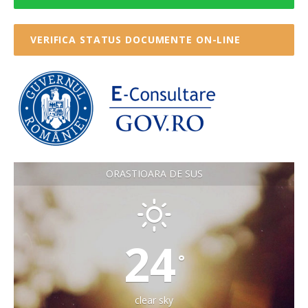
VERIFICA STATUS DOCUMENTE ON-LINE
ORASTIOARA DE SUS
24
°
clear sky