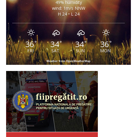
49% humidity
wind: 1m/s NNW
H 24 • L 24
36
34
34
36
°
°
°
°
FRI
SAT
SUN
MON
Weather from OpenWeatherMap