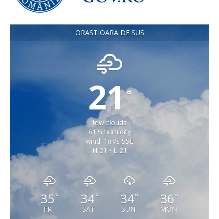
ORASTIOARA DE SUS
21
°
few clouds
61% humidity
wind: 1m/s SSE
H 21 • L 21
35
34
34
36
°
°
°
°
FRI
SAT
SUN
MON