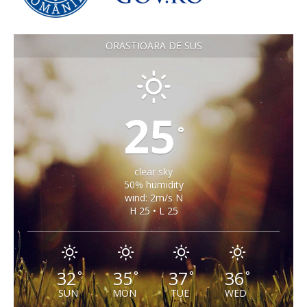
ORASTIOARA DE SUS
25
°
clear sky
50% humidity
wind: 2m/s N
H 25 • L 25
32
35
37
36
°
°
°
°
SUN
MON
TUE
WED