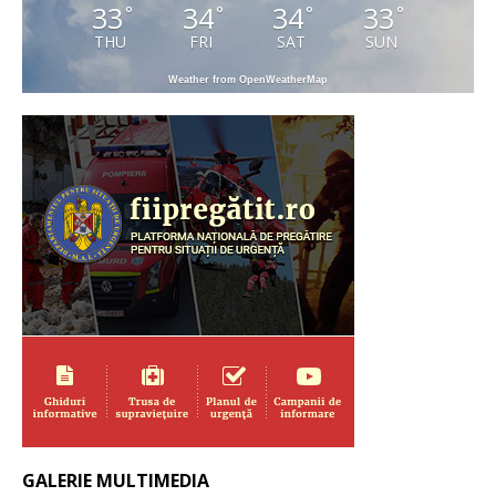
33
34
34
33
°
°
°
°
THU
FRI
SAT
SUN
Weather from OpenWeatherMap
GALERIE MULTIMEDIA