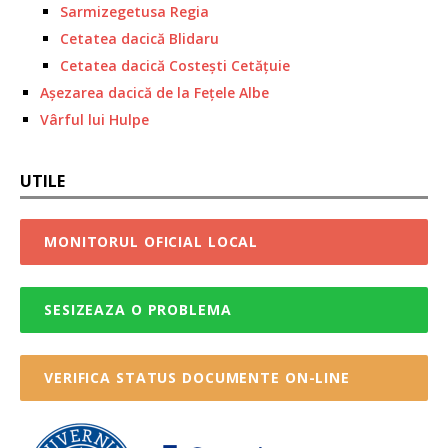
Sarmizegetusa Regia
Cetatea dacică Blidaru
Cetatea dacică Costești Cetățuie
Așezarea dacică de la Fețele Albe
Vârful lui Hulpe
UTILE
MONITORUL OFICIAL LOCAL
SESIZEAZA O PROBLEMA
VERIFICA STATUS DOCUMENTE ON-LINE