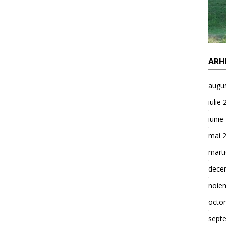
ARH
augu
iulie
iunie
mai 
mart
dece
noie
octo
sept