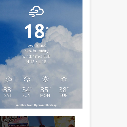
18
°
few clouds
72% humidity
wind: 1m/s ESE
H 18 • L 18
33
34
35
38
°
°
°
°
SAT
SUN
MON
TUE
Weather from OpenWeatherMap