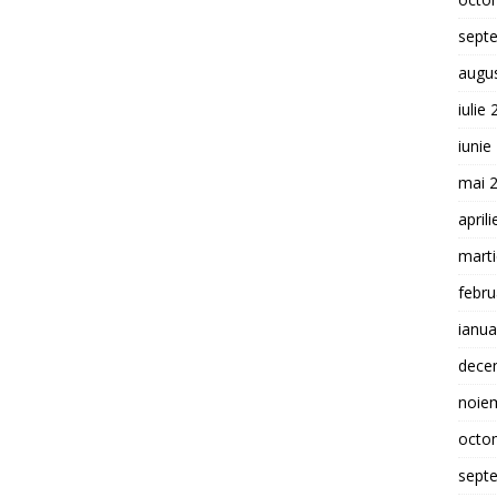
sept
augu
iulie
iunie
mai 
april
mart
febru
ianua
dece
noie
octo
sept