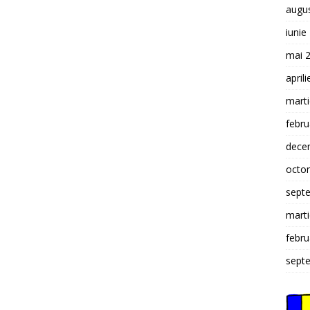
augu
iunie
mai 
april
mart
febru
dece
octo
sept
mart
febru
sept