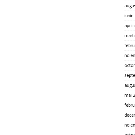
augu
iunie
april
mart
febru
noie
octo
sept
augu
mai 
febru
dece
noie
octo