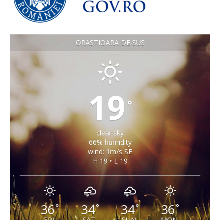
ORASTIOARA DE SUS
19
°
clear sky
66% humidity
wind: 1m/s SE
H 19 • L 19
36
34
34
36
°
°
°
°
FRI
SAT
SUN
MON