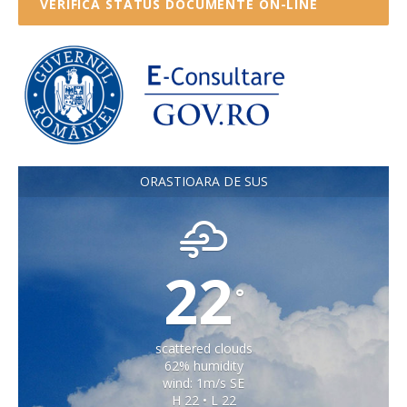
VERIFICA STATUS DOCUMENTE ON-LINE
ORASTIOARA DE SUS
22
°
scattered clouds
62% humidity
wind: 1m/s SE
H 22 • L 22