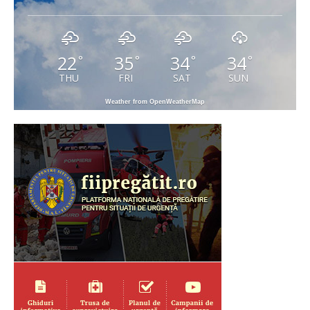
22
35
34
34
°
°
°
°
THU
FRI
SAT
SUN
Weather from OpenWeatherMap