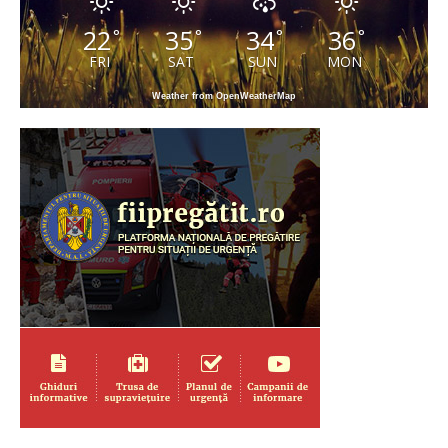
22
35
34
36
°
°
°
°
FRI
SAT
SUN
MON
Weather from OpenWeatherMap