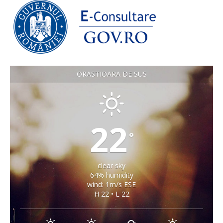
ORASTIOARA DE SUS
22
°
clear sky
64% humidity
wind: 1m/s ESE
H 22 • L 22