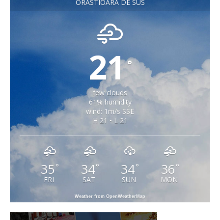
ORASTIOARA DE SUS
21
°
few clouds
61% humidity
wind: 1m/s SSE
H 21 • L 21
35
34
34
36
°
°
°
°
FRI
SAT
SUN
MON
Weather from OpenWeatherMap