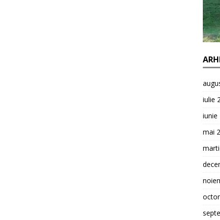
ARH
augu
iulie
iunie
mai 
mart
dece
noie
octo
sept