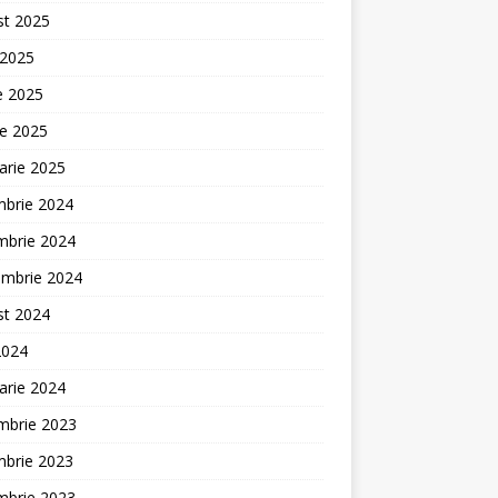
st 2025
 2025
ie 2025
ie 2025
arie 2025
mbrie 2024
mbrie 2024
embrie 2024
st 2024
2024
arie 2024
mbrie 2023
mbrie 2023
mbrie 2023