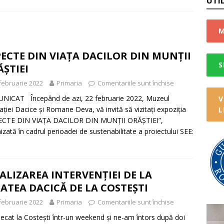
UTI
e deșeuri selective
STIRI
CTARE DEȘEURI VOLUMINOASE
STIRI
M
nică de identitate gratuită
STIRI
ECTE DIN VIAȚA DACILOR DIN MUNȚII
TARE A DEȘEURILOR ELECTRICE!
STIRI
S
ȘTIEI
cipiului Deva-Terra
STIRI
februarie 2022
Primaria
Comentariile sunt închise
ul de selectare a deșeurilor la nivelul comunei Orăștioara de Sus
NICAT Începând de azi, 22 februarie 2022, Muzeul
V
izației Dacice și Romane Deva, vă invită să vizitați expoziția
L
ECTE DIN VIAȚA DACILOR DIN MUNȚII ORĂȘTIEI”,
u impozite și taxe
STIRI
izată în cadrul perioadei de sustenabilitate a proiectului SEE:
IA 2026
STIRI
re Sarmizegetusa Regia
STIRI
ALIZAREA INTERVENȚIEI DE LA
ATEA DACICĂ DE LA COSTEȘTI
februarie 2022
Primaria
Comentariile sunt închise
ecat la Costești într-un weekend și ne-am întors după doi