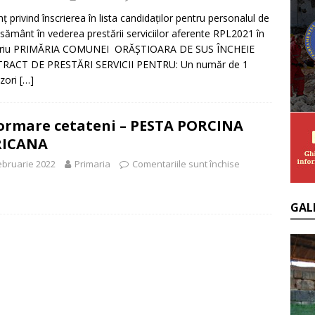
 privind înscrierea în lista candidaților pentru personalul de
sământ în vederea prestării serviciilor aferente RPL2021 în
toriu PRIMĂRIA COMUNEI ORĂȘTIOARA DE SUS ÎNCHEIE
RACT DE PRESTĂRI SERVICII PENTRU: Un număr de 1
zori
[…]
ormare cetateni – PESTA PORCINA
RICANA
ebruarie 2022
Primaria
Comentariile sunt închise
GAL