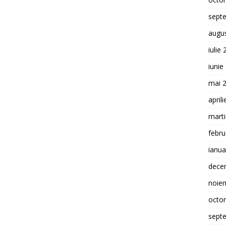
sept
augu
iulie
iunie
mai 
april
mart
febru
ianua
dece
noie
octo
sept