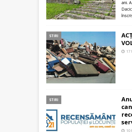
ani. 
Dacic
înscr
AC
STIRI
VOL
17 
Anu
STIRI
can
rec
ser
10 