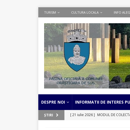
TURISM
CULTURA LOCALA
INFO ALEG
DESPRE NOI
INFORMATII DE INTERES PU
[ 21 iulie 2026 ]
MODUL DE COLECTARE
ȘTIRI
separata a deseurilor textile
STIRI