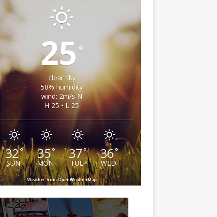
25
°
clear sky
50% humidity
wind: 2m/s N
H 25 • L 25
32
35
37
36
°
°
°
°
SUN
MON
TUE
WED
Weather from OpenWeatherMap