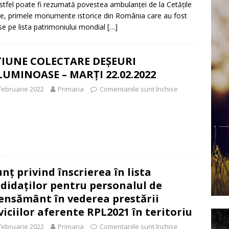
Astfel poate fi rezumată povestea ambulanței de la Cetățile
e, primele monumente istorice din România care au fost
ise pe lista patrimoniului mondial
[…]
ȚIUNE COLECTARE DEȘEURI
UMINOASE – MARȚI 22.02.2022
februarie 2022
Primaria
Comentariile sunt închise
nț privind înscrierea în lista
didaților pentru personalul de
ensământ în vederea prestării
viciilor aferente RPL2021 în teritoriu
februarie 2022
Primaria
Comentariile sunt închise