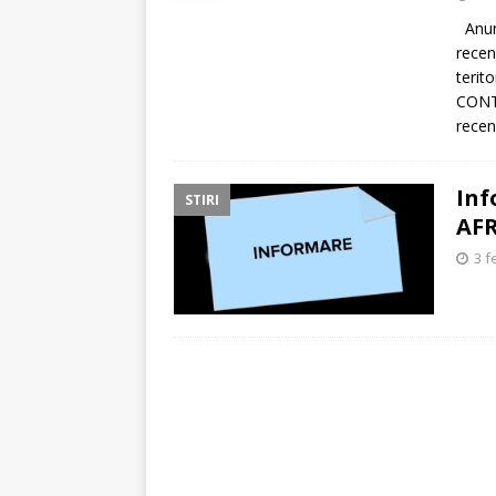
Anunț
recen
teri
CONT
recen
Inf
STIRI
AF
3 f