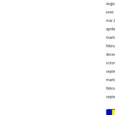
augu
iunie
mai 
april
mart
febru
dece
octo
sept
mart
febru
sept