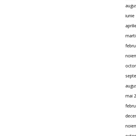
augu
iunie
april
mart
febru
noie
octo
sept
augu
mai 
febru
dece
noie
octo