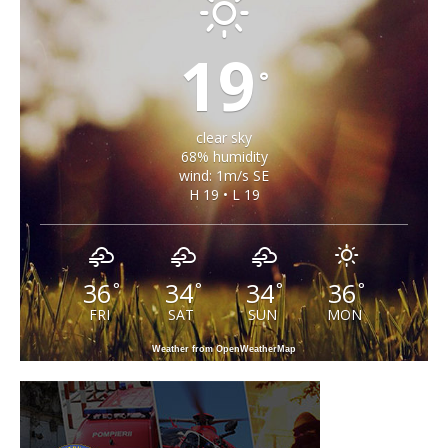
19
°
clear sky
68% humidity
wind: 1m/s SE
H 19 • L 19
36
34
34
36
°
°
°
°
FRI
SAT
SUN
MON
Weather from OpenWeatherMap