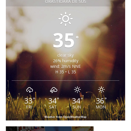
ORASTIOARA DE SUS
35
°
clear sky
26% humidity
wind: 2m/s NNE
H 35 • L 35
33
34
34
36
°
°
°
°
FRI
SAT
SUN
MON
Weather from OpenWeatherMap