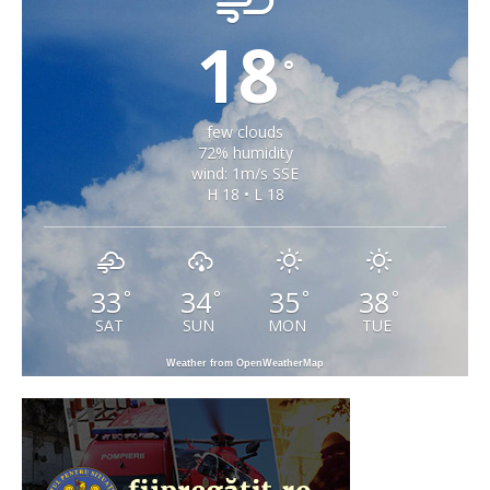
18
°
few clouds
72% humidity
wind: 1m/s SSE
H 18 • L 18
33
34
35
38
°
°
°
°
SAT
SUN
MON
TUE
Weather from OpenWeatherMap