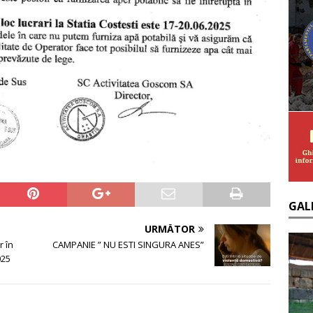
GAL
URMĂTOR
r în
CAMPANIE ” NU ESTI SINGURA ANES”
025