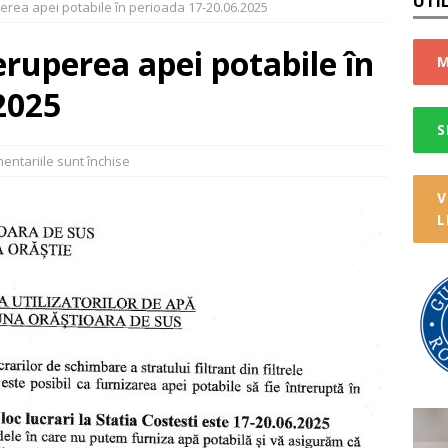
UTI
erea apei potabile în perioada 17-20.06.2025
e deșeuri selective
STIRI
CTARE DEȘEURI VOLUMINOASE
STIRI
eruperea apei potabile în
M
nică de identitate gratuită
STIRI
2025
TARE A DEȘEURILOR ELECTRICE!
STIRI
S
cipiului Deva-Terra
STIRI
entariile sunt închise
ul de selectare a deșeurilor la nivelul comunei Orăștioara de Sus
V
L
u impozite și taxe
STIRI
IA 2026
STIRI
re Sarmizegetusa Regia
STIRI