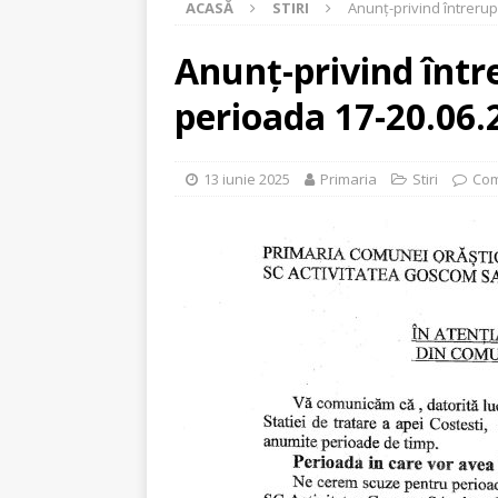
ACASĂ
STIRI
Anunț-privind întrerup
[ 20 iulie 2026 ]
Program de colectar
[ 22 iunie 2026 ]
ACȚIUNE DE COLE
Anunț-privind într
[ 17 iunie 2026 ]
Anunț-Carte electro
perioada 17-20.06.
[ 28 mai 2026 ]
CAMPANIE DE COLEC
[ 8 mai 2026 ]
Informare-Turul Muni
13 iunie 2025
Primaria
Stiri
Com
[ 31 martie 2026 ]
Anunț privind mod
STIRI
[ 11 martie 2026 ]
Comunicat-Servici
[ 10 martie 2026 ]
PROGRAMARE AP
[ 4 august 2026 ]
Program de vizita