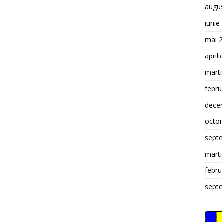
augu
iunie
mai 
april
mart
febru
dece
octo
sept
mart
febru
sept