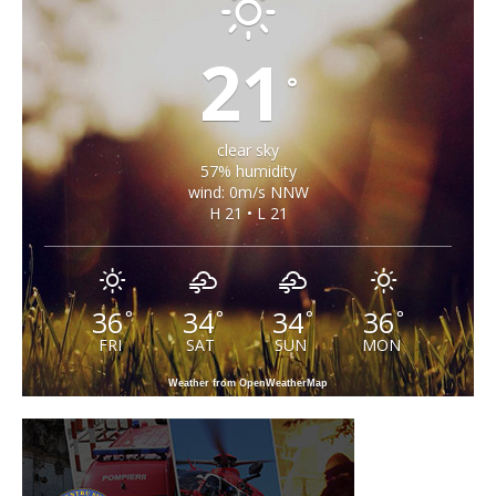
21
°
clear sky
57% humidity
wind: 0m/s NNW
H 21 • L 21
36
34
34
36
°
°
°
°
FRI
SAT
SUN
MON
Weather from OpenWeatherMap