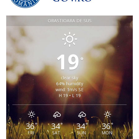
ORASTIOARA DE SUS
19
°
clear sky
64% humidity
wind: 1m/s SE
H 19 • L 19
36
34
34
36
°
°
°
°
FRI
SAT
SUN
MON