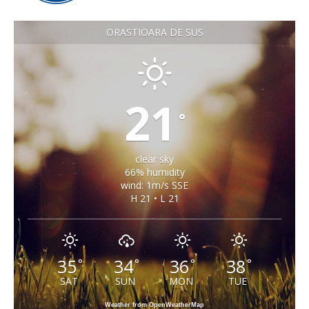
ORASTIOARA DE SUS
21
°
clear sky
66% humidity
wind: 1m/s SSE
H 21 • L 21
35
34
36
38
°
°
°
°
SAT
SUN
MON
TUE
Weather from OpenWeatherMap