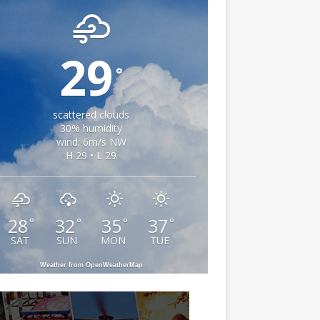
29
°
scattered clouds
30% humidity
wind: 6m/s NW
H 29 • L 29
28
32
35
37
°
°
°
°
SAT
SUN
MON
TUE
Weather from OpenWeatherMap