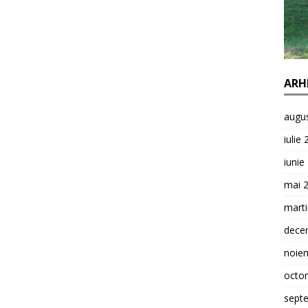
ARH
augu
iulie
iunie
mai 
mart
dece
noie
octo
sept