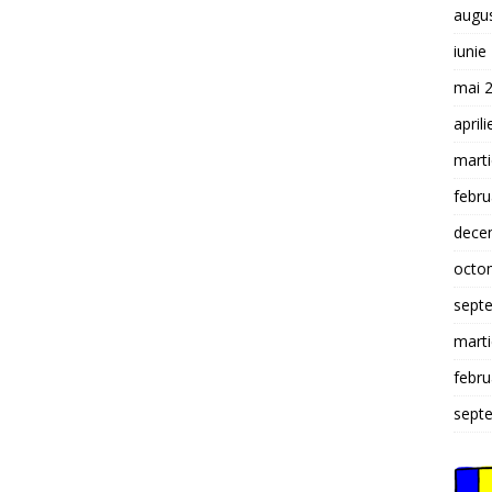
augu
iunie
mai 
april
mart
febru
dece
octo
sept
mart
febru
sept