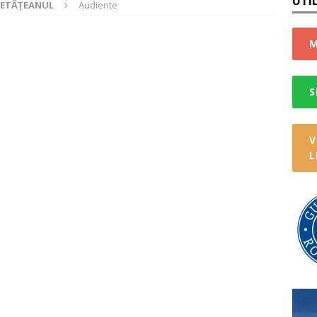
UTI
CETĂȚEANUL
Audiente
e deșeuri selective
STIRI
CTARE DEȘEURI VOLUMINOASE
STIRI
M
nică de identitate gratuită
STIRI
TARE A DEȘEURILOR ELECTRICE!
STIRI
S
cipiului Deva-Terra
STIRI
ul de selectare a deșeurilor la nivelul comunei Orăștioara de Sus
V
L
u impozite și taxe
STIRI
IA 2026
STIRI
re Sarmizegetusa Regia
STIRI