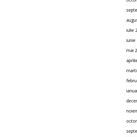
sept
augu
iulie
iunie
mai 
april
mart
febru
ianua
dece
noie
octo
sept