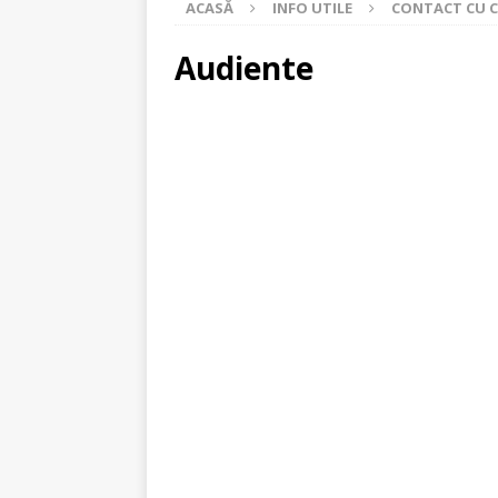
ACASĂ
INFO UTILE
CONTACT CU 
[ 20 iulie 2026 ]
Program de colectar
[ 22 iunie 2026 ]
ACȚIUNE DE COLE
Audiente
[ 17 iunie 2026 ]
Anunț-Carte electro
[ 28 mai 2026 ]
CAMPANIE DE COLEC
[ 8 mai 2026 ]
Informare-Turul Muni
[ 31 martie 2026 ]
Anunț privind mod
STIRI
[ 11 martie 2026 ]
Comunicat-Servici
[ 10 martie 2026 ]
PROGRAMARE AP
[ 4 august 2026 ]
Program de vizita