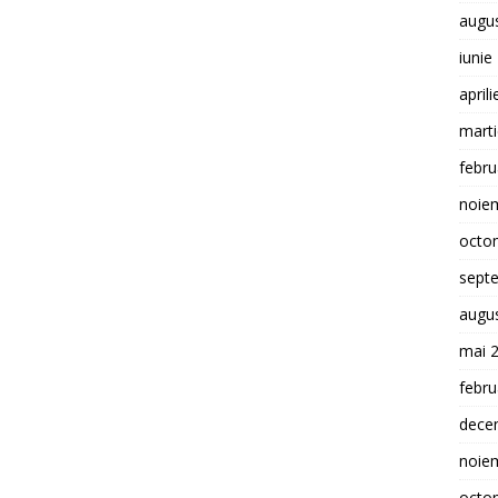
augu
iunie
april
mart
febru
noie
octo
sept
augu
mai 
febru
dece
noie
octo