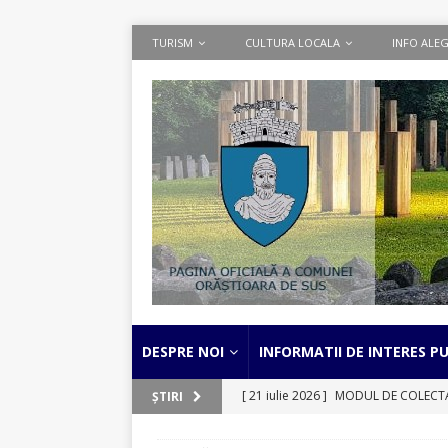
TURISM
CULTURA LOCALA
INFO ALEG
DESPRE NOI
INFORMATII DE INTERES PU
[ 21 iulie 2026 ]
MODUL DE COLECTARE
ȘTIRI
separata a deseurilor textile
STIRI