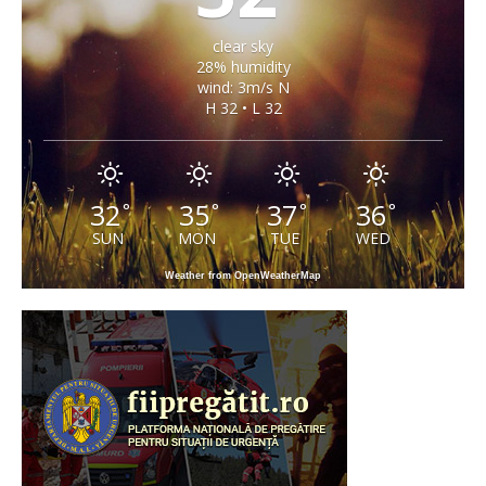
clear sky
28% humidity
wind: 3m/s N
H 32 • L 32
32
35
37
36
°
°
°
°
SUN
MON
TUE
WED
Weather from OpenWeatherMap