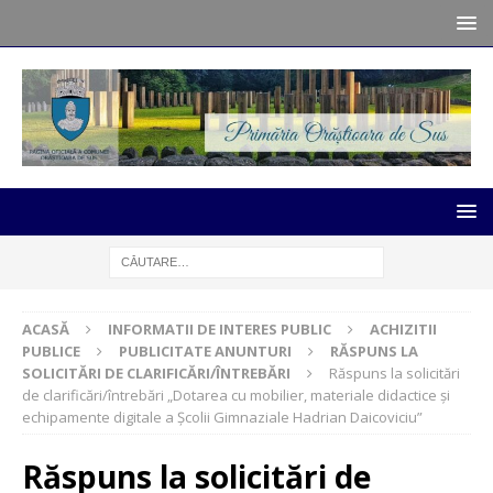
ACASĂ
INFORMATII DE INTERES PUBLIC
ACHIZITII
PUBLICE
PUBLICITATE ANUNTURI
RĂSPUNS LA
SOLICITĂRI DE CLARIFICĂRI/ÎNTREBĂRI
Răspuns la solicitări
de clarificări/întrebări „Dotarea cu mobilier, materiale didactice și
echipamente digitale a Școlii Gimnaziale Hadrian Daicoviciu”
Răspuns la solicitări de