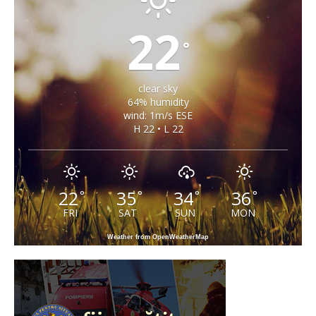
22
°
clear sky
64% humidity
wind: 1m/s ESE
H 22 • L 22
22
35
34
36
°
°
°
°
FRI
SAT
SUN
MON
Weather from OpenWeatherMap