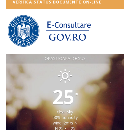
VERIFICA STATUS DOCUMENTE ON-LINE
ORASTIOARA DE SUS
25
°
clear sky
50% humidity
wind: 2m/s N
H 25 • L 25