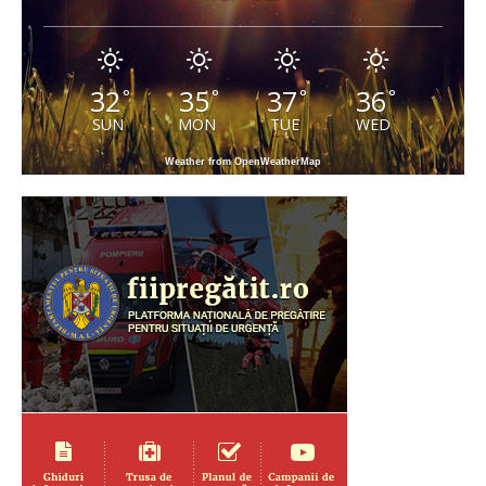
32
35
37
36
°
°
°
°
SUN
MON
TUE
WED
Weather from OpenWeatherMap