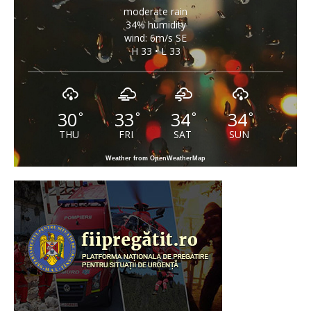
moderate rain
34% humidity
wind: 6m/s SE
H 33 • L 33
30
33
34
34
°
°
°
°
THU
FRI
SAT
SUN
Weather from OpenWeatherMap