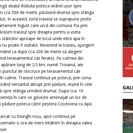
ngă dealul Robului poteca virând ușor spre
m cca 500 de metrii, părăsind drumul spre stânga
ui). In această zonă traseul se suprapune peste
cartament îngust care urcă din comuna Pui prin
răsim traseul spre dreapta pentru a vizita
 stâncilor aproape de locul unde intră apa în
nu poate fi vizitată. Revenind la traseu, ajungem
urmând ca după cca 200 de metrii să alegem
nd terasamentul căii ferate). Pe culmea din
 apărare lung de 2.5 km, numit Troianul, ale
n punctul de răscruce pe terasamentul căii
 în culme. Traseul continuă pe potecă, prin zona
orând versantul abrupt prin pădure, ieșind în cele
GAL
ază spre stânga urmând drumul. Dupa cca. 10
oieniță în care se găsește amenajat un loc de
n pădure poteca către peștera Cioclovina cu Apă.
arcat cu triunghi roșu, apoi continuă pe
ximativ o ora de mers întâlnim în dreapta valea
șie.