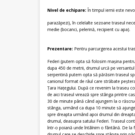
Nivel de echipare:
În timpul iernii este nev
parazăpezi), în celelalte sezoane traseul ne
medie (bocanci, pelerină, recipient cu apa).
Prezentare:
Pentru parcurgerea acestui tra
Federi (putem opta să folosim mașina pentru pr
dupa 450 de metrii, drumul urcă pe versantul 
serpentină putem opta să părăsim traseul sp
canionul format de râul care străbate peștera
Țara Hațegului. După ce revenim la traseu c
de aici traseul virează spre stânga printre c
30 de minute până când ajungem la o răscruc
stânga, urmând ca dupa 10 minute să ajungem 
spre dreapta urmând apoi drumul din dreapta
drumul, deasupra satului Federi. Traseul co
într-o poiană unde întâlnim o fântână. De la
drumul care se deschide spre stânga prin p