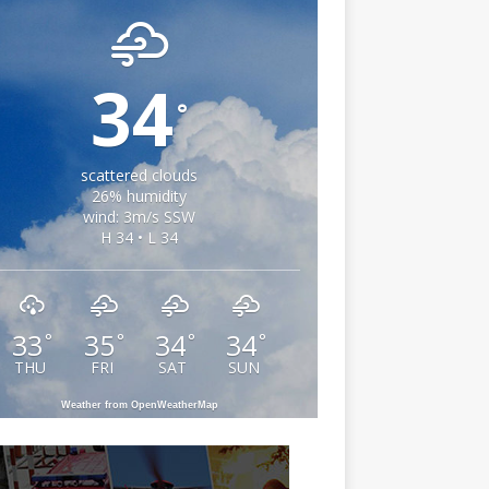
34
°
scattered clouds
26% humidity
wind: 3m/s SSW
H 34 • L 34
33
35
34
34
°
°
°
°
THU
FRI
SAT
SUN
Weather from OpenWeatherMap