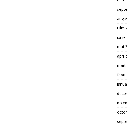
sept
augu
iulie
iunie
mai 
april
mart
febru
ianua
dece
noie
octo
sept