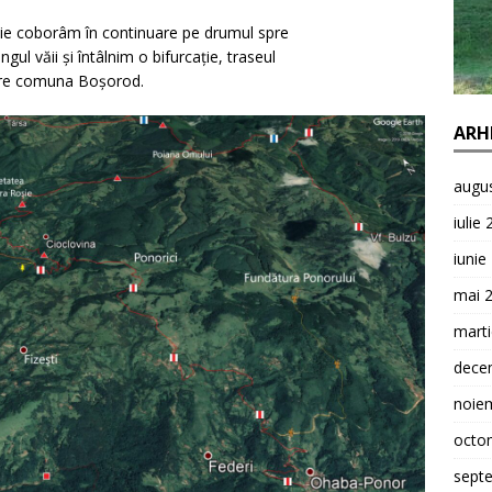
ie coborâm în continuare pe drumul spre
gul văii și întâlnim o bifurcație, traseul
ătre comuna Boșorod.
ARH
augu
iulie
iunie
mai 
mart
dece
noie
octo
sept