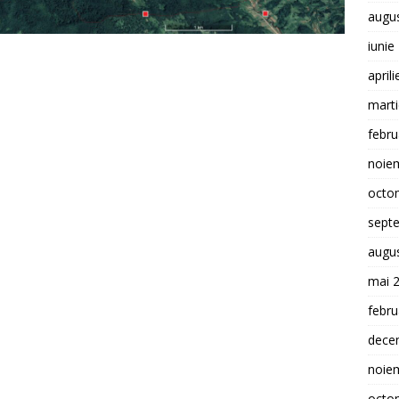
augu
iunie
april
mart
febru
noie
octo
sept
augu
mai 
febru
dece
noie
octo