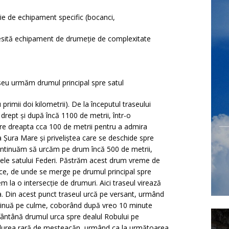
oie de echipament specific (bocanci,
cesită echipament de drumeţie de complexitate
seu urmăm drumul principal spre satul
imii doi kilometrii). De la începutul traseului
drept și după încă 1100 de metrii, într-o
re dreapta cca 100 de metrii pentru a admira
 Șura Mare și priveliștea care se deschide spre
ontinuăm să urcăm pe drum încă 500 de metrii,
asele satului Federi. Păstrăm acest drum vreme de
e, de unde se merge pe drumul principal spre
la o intersecție de drumuri. Aici traseul virează
. Din acest punct traseul urcă pe versant, urmând
ntinuă pe culme, coborând după vreo 10 minute
 fântână drumul urca spre dealul Robului pe
ădurea rară de mesteacăn, urmând ca la următoarea