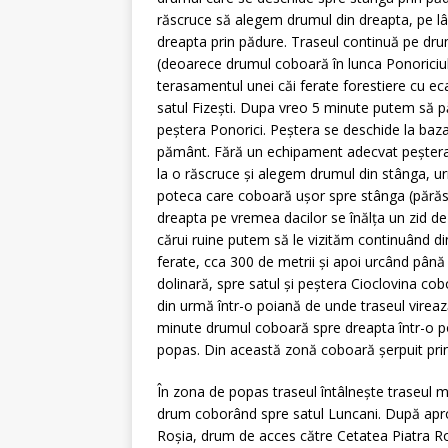
răscruce să alegem drumul din dreapta, pe lâ
dreapta prin pădure. Traseul continuă pe dru
(deoarece drumul coboară în lunca Ponoriciul
terasamentul unei căi ferate forestiere cu e
satul Fizești. Dupa vreo 5 minute putem să pă
peștera Ponorici. Peștera se deschide la baza
pământ. Fără un echipament adecvat peștera 
la o răscruce și alegem drumul din stânga, 
poteca care coboară ușor spre stânga (părăsi
dreapta pe vremea dacilor se înălța un zid de
cărui ruine putem să le vizităm continuând di
ferate, cca 300 de metrii și apoi urcând până
dolinară, spre satul și peștera Cioclovina cob
din urmă într-o poiană de unde traseul vire
minute drumul coboară spre dreapta într-o p
popas. Din această zonă coboară șerpuit pri
În zona de popas traseul întâlnește traseul m
drum coborând spre satul Luncani. După apro
Roșia, drum de acces către Cetatea Piatra Ro