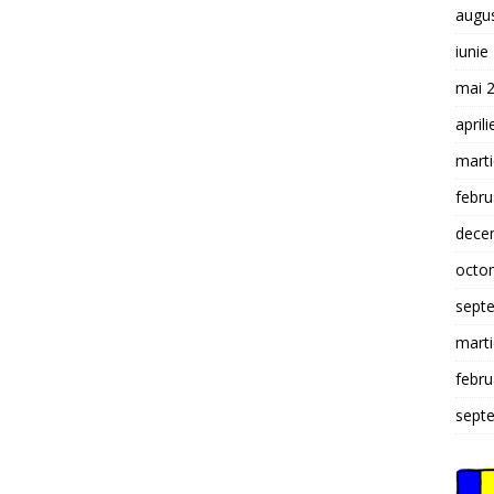
augu
iunie
mai 
april
mart
febru
dece
octo
sept
mart
febru
sept