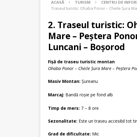
ACASĂ
TURISM
CENTRU DE INFOR
[ 20 iulie 2026 ]
Program de colectar
Traseul turistic: Ohaba Ponor – Cheile Șura Ma
[ 22 iunie 2026 ]
ACȚIUNE DE COLE
2. Traseul turistic: 
[ 17 iunie 2026 ]
Anunț-Carte electro
Mare – Peștera Ponori
[ 28 mai 2026 ]
CAMPANIE DE COLEC
Luncani – Boșorod
[ 8 mai 2026 ]
Informare-Turul Muni
[ 31 martie 2026 ]
Anunț privind mod
Fişă de traseu turistic montan
STIRI
Ohaba Ponor – Cheile Șura Mare – Peștera Pon
[ 11 martie 2026 ]
Comunicat-Servici
Masiv Montan:
Şureanu
[ 10 martie 2026 ]
PROGRAMARE AP
Marcaj:
Bandă roșie pe fond alb
[ 4 august 2026 ]
Program de vizita
Timp de mers:
7 – 8 ore
Sezonalitate:
Este un traseu accesibil tot ti
Grad de dificultate:
Mic