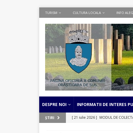
TURISM
CULTURA LOCALA
INFO ALEG
DESPRE NOI
INFORMATII DE INTERES PU
[ 21 iulie 2026 ]
MODUL DE COLECTARE
ȘTIRI
separata a deseurilor textile
STIRI